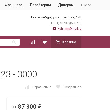
Франшиза
Дизайнерам
Дилерам
Ещё
Екатеринбург, ул. Холмистая, 17В
Пн-Пт, с 8:00 до 16:30
kuhnirm@mail.ru
Корзина
23 - 3000
К сравнению
В избранное
87 300
от
₽