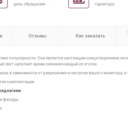
день обращения
гарнитура
и
Отзывы
Как заказать
пике популярности. Она является настоящим олицетворением легк
ый свет наполнит ярким сиянием каждый ее уголок.
нала, в зависимости от разрешения и настроек вашего монитора, 
тов комплектации.
предлагаем:
 и фасады
я