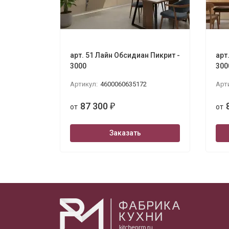
арт. 51 Лайн Обсидиан Пикрит -
арт
3000
300
Артикул:
4600060635172
Арт
87 300
от
₽
от
Заказать