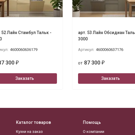
. 52 Лайн Стамбул Тальк -
арт. 53 Лайн Обсидиан Таль
0
3000
икул:
4600060636179
Артикул:
4600060637176
87 300
87 300
₽
от
₽
Заказать
Заказать
Каталог товаров
Помощь
Кухни на заказ
О компании