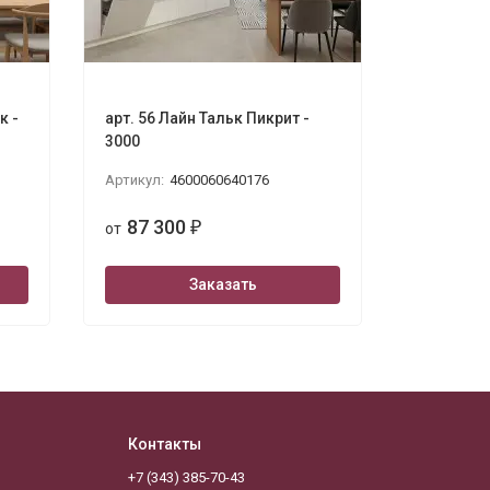
к -
арт. 56 Лайн Тальк Пикрит -
арт. 20 Ф
3000
Тальк 30
Артикул:
4600060640176
Артикул:
4
87 300
87 3
от
₽
от
Заказать
Контакты
‪+7 (343) 385-70-43