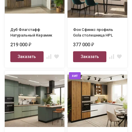
Дуб Флагстафф
Фон Сфинкс профиль
Натуральный Керамик
Gola столешница HPL
3400х1800
2400х3000
219 000
377 000
₽
₽
Заказать
Заказать
хит