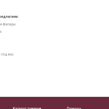
предлагаем:
 и фасады
я
 под вас.
Каталог товаров
Помощь