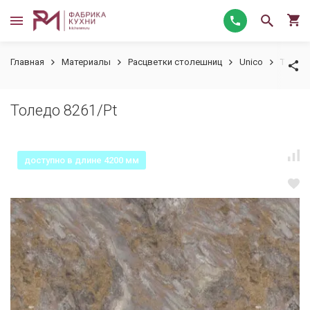
Главная
Материалы
Расцветки столешниц
Unico
Толедо
Толедо 8261/Pt
доступно в длине 4200 мм